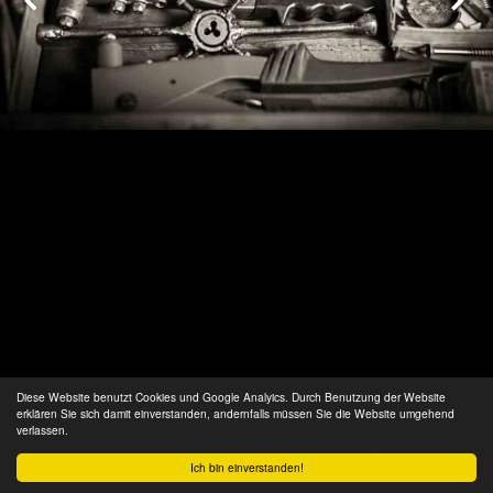
Diese Website benutzt Cookies und Google Analyics. Durch Benutzung der Website
erklären Sie sich damit einverstanden, andernfalls müssen Sie die Website umgehend
verlassen.
Heiko Symann
/
Das Haus meiner Eltern - Erinnerungen
/ 21 von
28
Ich bin einverstanden!
Bildunterschrift anzeigen