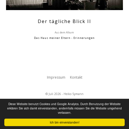
Der tägliche Blick II
Aus dem Album
Das Haus meiner Eltern - Erinnerungen
Impressum
Kontakt
© Juli 2026 - Heiko Symann
Diese Website benutzt Cookies und Google Analyics. Durch Benutzung der Website
erklären Sie sich damit einverstanden, andernfalls müssen Sie die Website umgehend
verlassen.
Ich bin einverstanden!